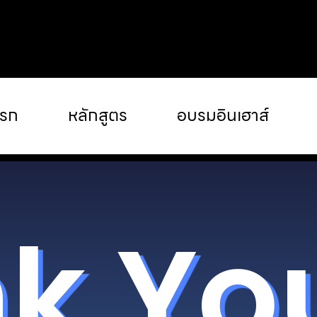
แรก
หลักสูตร
อบรมอินเฮาส์
k Yo